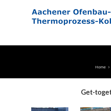
Skip
to
content
Home
Get-toge